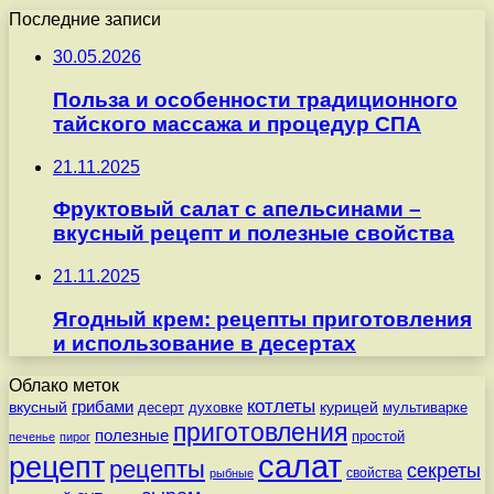
Последние записи
30.05.2026
Польза и особенности традиционного
тайского массажа и процедур СПА
21.11.2025
Фруктовый салат с апельсинами –
вкусный рецепт и полезные свойства
21.11.2025
Ягодный крем: рецепты приготовления
и использование в десертах
Облако меток
котлеты
вкусный
грибами
курицей
десерт
духовке
мультиварке
приготовления
полезные
простой
печенье
пирог
салат
рецепт
рецепты
секреты
свойства
рыбные