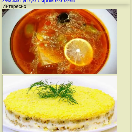
сыром
суп
слоеный
супа
торт
тортик
Интересно