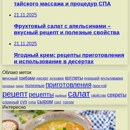
тайского массажа и процедур СПА
21.11.2025
Фруктовый салат с апельсинами –
вкусный рецепт и полезные свойства
21.11.2025
Ягодный крем: рецепты приготовления
и использование в десертах
Облако меток
котлеты
вкусный
грибами
курицей
десерт
духовке
мультиварке
приготовления
полезные
простой
печенье
пирог
салат
рецепт
рецепты
секреты
свойства
рыбные
сыром
суп
слоеный
супа
торт
тортик
Интересно