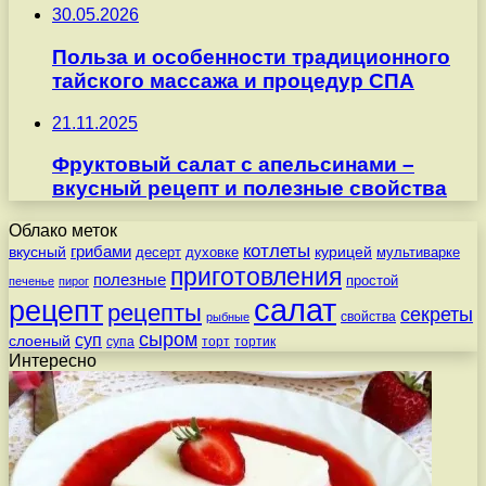
30.05.2026
Польза и особенности традиционного
тайского массажа и процедур СПА
21.11.2025
Фруктовый салат с апельсинами –
вкусный рецепт и полезные свойства
Облако меток
котлеты
вкусный
грибами
курицей
десерт
духовке
мультиварке
приготовления
полезные
простой
печенье
пирог
салат
рецепт
рецепты
секреты
свойства
рыбные
сыром
суп
слоеный
супа
торт
тортик
Интересно