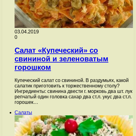
03.04.2019
0
Салат «Купеческий» со
свининой и зеленоватым
горошком
Купеческий салат со свининой. В раздумьях, какой
салатик приготовить к торжественному столу?
Ингредиенты: свинина двести г. морковь два шт. лук
репчатый один головка сахар два ст.л. укус два ст.л.
горошек…
Салаты