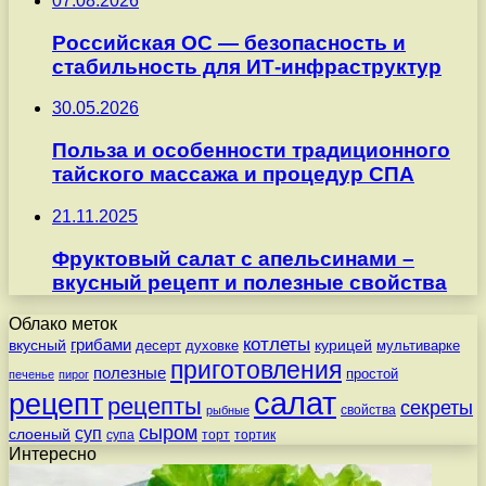
07.08.2026
Российская ОС — безопасность и
стабильность для ИТ-инфраструктур
30.05.2026
Польза и особенности традиционного
тайского массажа и процедур СПА
21.11.2025
Фруктовый салат с апельсинами –
вкусный рецепт и полезные свойства
Облако меток
котлеты
вкусный
грибами
курицей
десерт
духовке
мультиварке
приготовления
полезные
простой
печенье
пирог
салат
рецепт
рецепты
секреты
свойства
рыбные
сыром
суп
слоеный
супа
торт
тортик
Интересно