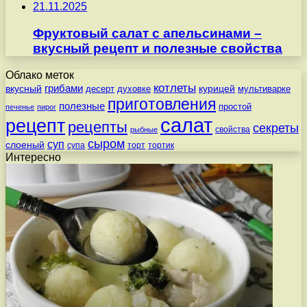
21.11.2025
Фруктовый салат с апельсинами –
вкусный рецепт и полезные свойства
Облако меток
котлеты
вкусный
грибами
курицей
десерт
духовке
мультиварке
приготовления
полезные
простой
печенье
пирог
салат
рецепт
рецепты
секреты
свойства
рыбные
сыром
суп
слоеный
супа
торт
тортик
Интересно