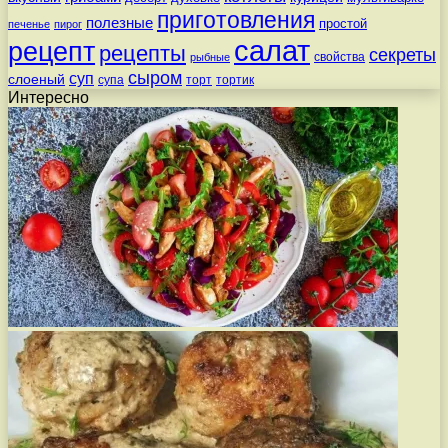
приготовления
полезные
простой
печенье
пирог
салат
рецепт
рецепты
секреты
свойства
рыбные
сыром
суп
слоеный
супа
торт
тортик
Интересно