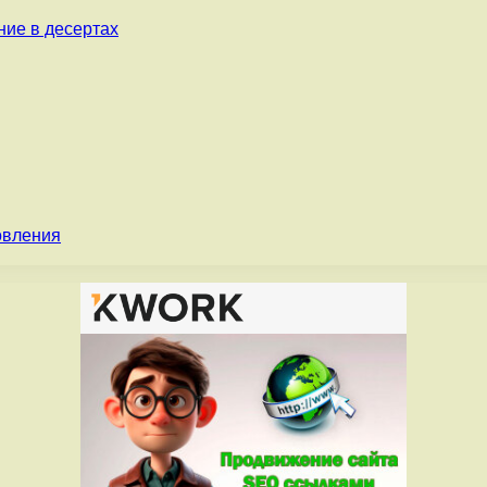
ние в десертах
овления