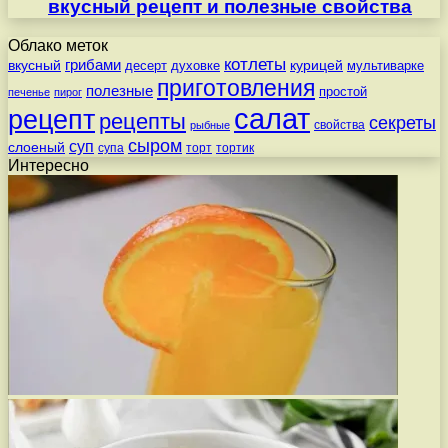
вкусный рецепт и полезные свойства
Облако меток
котлеты
вкусный
грибами
курицей
десерт
духовке
мультиварке
приготовления
полезные
простой
печенье
пирог
салат
рецепт
рецепты
секреты
свойства
рыбные
сыром
суп
слоеный
супа
торт
тортик
Интересно