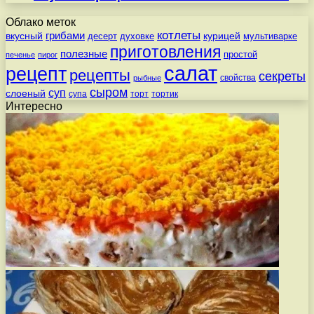
Облако меток
котлеты
вкусный
грибами
курицей
десерт
духовке
мультиварке
приготовления
полезные
простой
печенье
пирог
салат
рецепт
рецепты
секреты
свойства
рыбные
сыром
суп
слоеный
супа
торт
тортик
Интересно