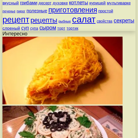
котлеты
вкусный
грибами
курицей
десерт
духовке
мультиварке
приготовления
полезные
простой
печенье
пирог
салат
рецепт
рецепты
секреты
свойства
рыбные
сыром
суп
слоеный
супа
торт
тортик
Интересно