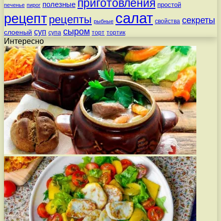
приготовления
полезные
простой
печенье
пирог
салат
рецепт
рецепты
секреты
свойства
рыбные
сыром
суп
слоеный
супа
торт
тортик
Интересно