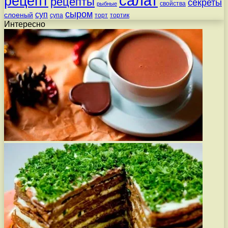
салат
рецепт
рецепты
секреты
свойства
рыбные
сыром
суп
слоеный
супа
торт
тортик
Интересно