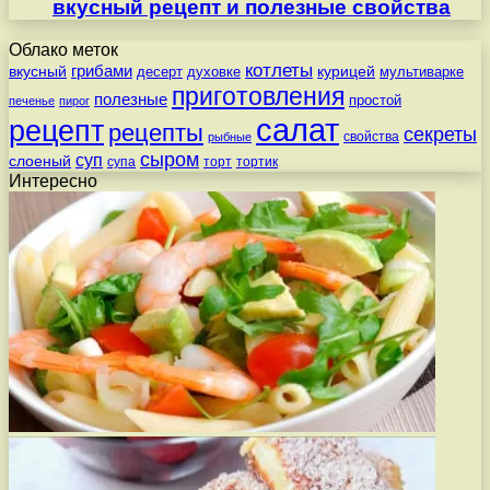
вкусный рецепт и полезные свойства
Облако меток
котлеты
вкусный
грибами
курицей
десерт
духовке
мультиварке
приготовления
полезные
простой
печенье
пирог
салат
рецепт
рецепты
секреты
свойства
рыбные
сыром
суп
слоеный
супа
торт
тортик
Интересно