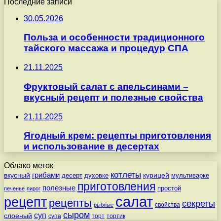
Последние записи
30.05.2026
Польза и особенности традиционного
тайского массажа и процедур СПА
21.11.2025
Фруктовый салат с апельсинами –
вкусный рецепт и полезные свойства
21.11.2025
Ягодный крем: рецепты приготовления
и использование в десертах
Облако меток
котлеты
вкусный
грибами
курицей
десерт
духовке
мультиварке
приготовления
полезные
простой
печенье
пирог
салат
рецепт
рецепты
секреты
свойства
рыбные
сыром
суп
слоеный
супа
торт
тортик