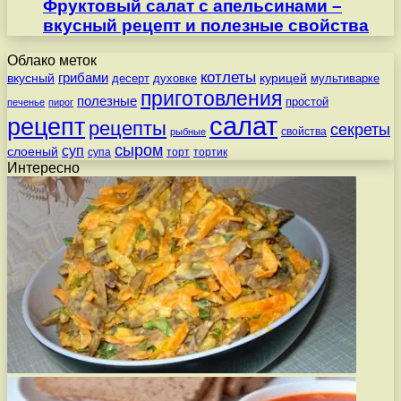
Фруктовый салат с апельсинами –
вкусный рецепт и полезные свойства
Облако меток
котлеты
вкусный
грибами
курицей
десерт
духовке
мультиварке
приготовления
полезные
простой
печенье
пирог
салат
рецепт
рецепты
секреты
свойства
рыбные
сыром
суп
слоеный
супа
торт
тортик
Интересно