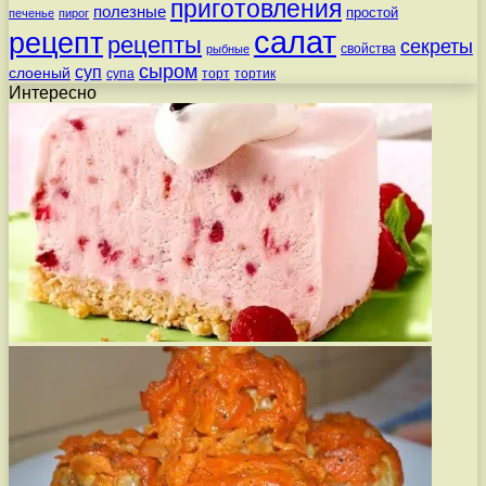
приготовления
полезные
простой
печенье
пирог
салат
рецепт
рецепты
секреты
свойства
рыбные
сыром
суп
слоеный
супа
торт
тортик
Интересно