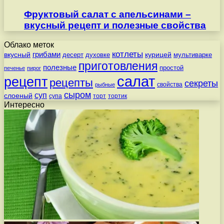
Фруктовый салат с апельсинами –
вкусный рецепт и полезные свойства
Облако меток
котлеты
вкусный
грибами
курицей
десерт
духовке
мультиварке
приготовления
полезные
простой
печенье
пирог
салат
рецепт
рецепты
секреты
свойства
рыбные
сыром
суп
слоеный
супа
торт
тортик
Интересно