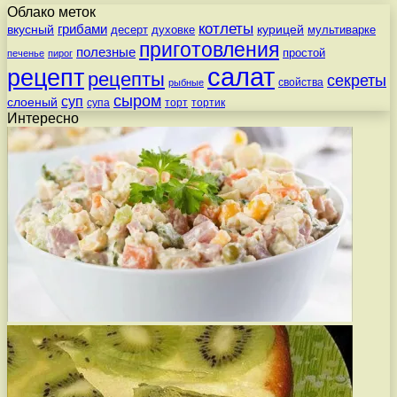
Облако меток
котлеты
вкусный
грибами
курицей
десерт
духовке
мультиварке
приготовления
полезные
простой
печенье
пирог
салат
рецепт
рецепты
секреты
свойства
рыбные
сыром
суп
слоеный
супа
торт
тортик
Интересно