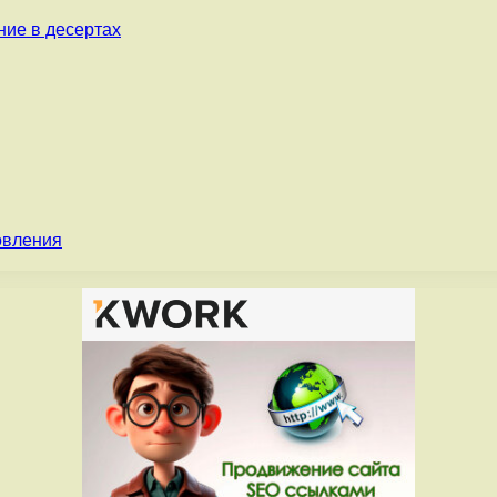
ние в десертах
овления