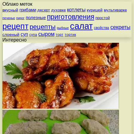
Облако меток
котлеты
вкусный
грибами
курицей
десерт
духовке
мультиварке
приготовления
полезные
простой
печенье
пирог
салат
рецепт
рецепты
секреты
свойства
рыбные
сыром
суп
слоеный
супа
торт
тортик
Интересно