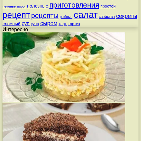
приготовления
полезные
простой
печенье
пирог
салат
рецепт
рецепты
секреты
свойства
рыбные
сыром
суп
слоеный
супа
торт
тортик
Интересно