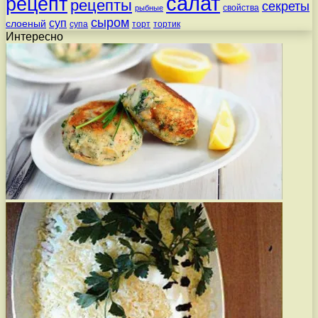
салат
рецепт
рецепты
секреты
свойства
рыбные
сыром
суп
слоеный
супа
торт
тортик
Интересно