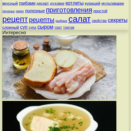
котлеты
вкусный
грибами
курицей
десерт
духовке
мультиварке
приготовления
полезные
простой
печенье
пирог
салат
рецепт
рецепты
секреты
свойства
рыбные
сыром
суп
слоеный
супа
торт
тортик
Интересно