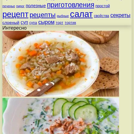
приготовления
полезные
простой
печенье
пирог
салат
рецепт
рецепты
секреты
свойства
рыбные
сыром
суп
слоеный
супа
торт
тортик
Интересно