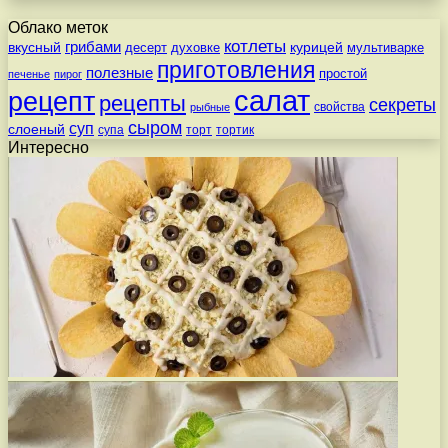
Облако меток
котлеты
вкусный
грибами
курицей
десерт
духовке
мультиварке
приготовления
полезные
простой
печенье
пирог
салат
рецепт
рецепты
секреты
свойства
рыбные
сыром
суп
слоеный
супа
торт
тортик
Интересно