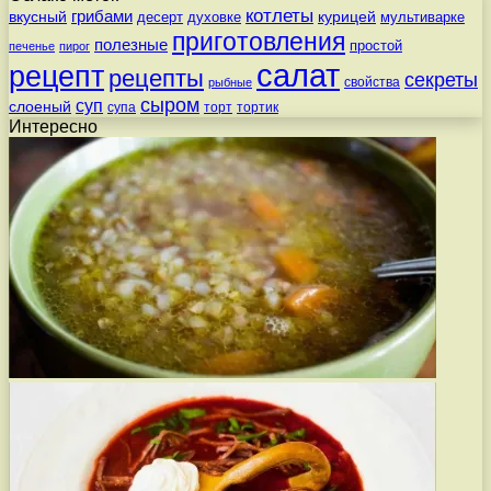
котлеты
вкусный
грибами
курицей
десерт
духовке
мультиварке
приготовления
полезные
простой
печенье
пирог
салат
рецепт
рецепты
секреты
свойства
рыбные
сыром
суп
слоеный
супа
торт
тортик
Интересно