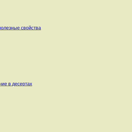
 полезные свойства
ние в десертах