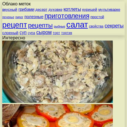
Облако меток
котлеты
вкусный
грибами
курицей
десерт
духовке
мультиварке
приготовления
полезные
простой
печенье
пирог
салат
рецепт
рецепты
секреты
свойства
рыбные
сыром
суп
слоеный
супа
торт
тортик
Интересно