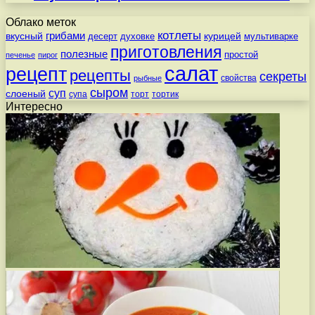
Облако меток
котлеты
вкусный
грибами
курицей
десерт
духовке
мультиварке
приготовления
полезные
простой
печенье
пирог
салат
рецепт
рецепты
секреты
свойства
рыбные
сыром
суп
слоеный
супа
торт
тортик
Интересно