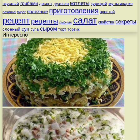
котлеты
вкусный
грибами
курицей
десерт
духовке
мультиварке
приготовления
полезные
простой
печенье
пирог
салат
рецепт
рецепты
секреты
свойства
рыбные
сыром
суп
слоеный
супа
торт
тортик
Интересно