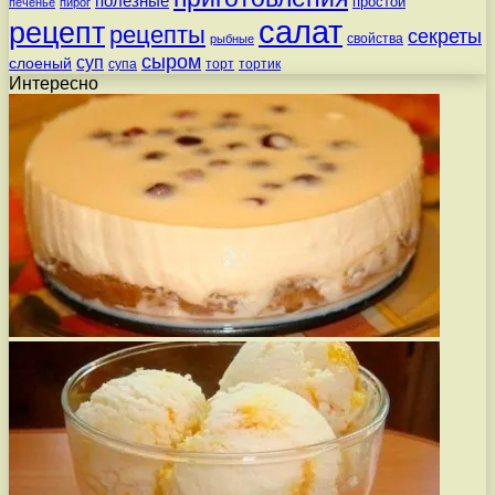
полезные
простой
печенье
пирог
салат
рецепт
рецепты
секреты
свойства
рыбные
сыром
суп
слоеный
супа
торт
тортик
Интересно