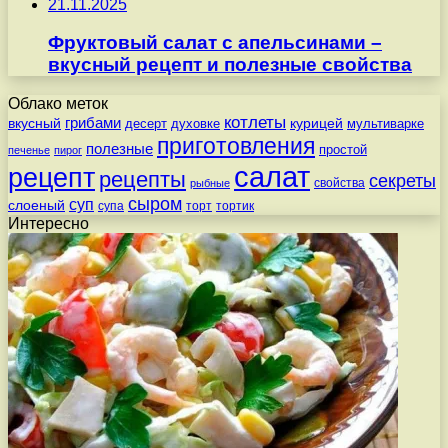
21.11.2025
Фруктовый салат с апельсинами –
вкусный рецепт и полезные свойства
Облако меток
котлеты
вкусный
грибами
курицей
десерт
духовке
мультиварке
приготовления
полезные
простой
печенье
пирог
салат
рецепт
рецепты
секреты
свойства
рыбные
сыром
суп
слоеный
супа
торт
тортик
Интересно