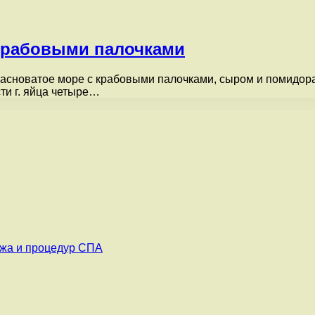
 крабовыми палочками
расноватое море с крабовыми палочками, сыром и помидора
ти г. яйца четыре…
ажа и процедур СПА