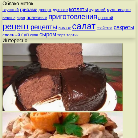
Облако меток
котлеты
вкусный
грибами
курицей
десерт
духовке
мультиварке
приготовления
полезные
простой
печенье
пирог
салат
рецепт
рецепты
секреты
свойства
рыбные
сыром
суп
слоеный
супа
торт
тортик
Интересно