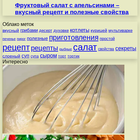
Фруктовый салат с апельсинами –
вкусный рецепт и полезные свойства
Облако меток
котлеты
вкусный
грибами
курицей
десерт
духовке
мультиварке
приготовления
полезные
простой
печенье
пирог
салат
рецепт
рецепты
секреты
свойства
рыбные
сыром
суп
слоеный
супа
торт
тортик
Интересно