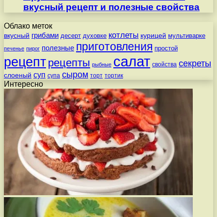
вкусный рецепт и полезные свойства
Облако меток
котлеты
вкусный
грибами
курицей
десерт
духовке
мультиварке
приготовления
полезные
простой
печенье
пирог
салат
рецепт
рецепты
секреты
свойства
рыбные
сыром
суп
слоеный
супа
торт
тортик
Интересно