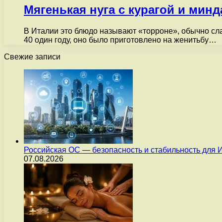
Мягенькая нуга с курагой и мин
В Италии это блюдо называют «торроне», обычно сла
40 один году, оно было приготовлено на женитьбу…
Свежие записи
Российская ОС — безопасность и стабильность для 
07.08.2026