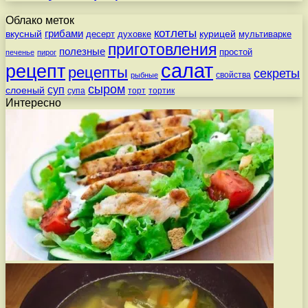
Облако меток
котлеты
вкусный
грибами
курицей
десерт
духовке
мультиварке
приготовления
полезные
простой
печенье
пирог
салат
рецепт
рецепты
секреты
свойства
рыбные
сыром
суп
слоеный
супа
торт
тортик
Интересно