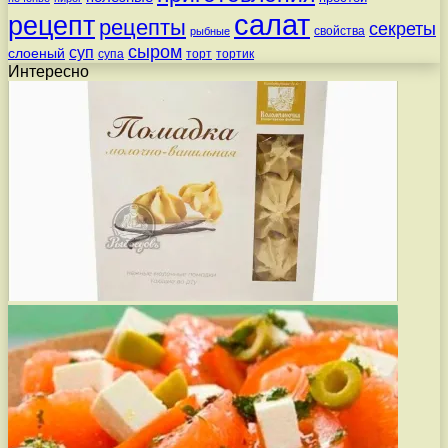
салат
рецепт
рецепты
секреты
свойства
рыбные
сыром
суп
слоеный
супа
торт
тортик
Интересно