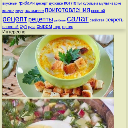
котлеты
вкусный
грибами
курицей
десерт
духовке
мультиварке
приготовления
полезные
простой
печенье
пирог
салат
рецепт
рецепты
секреты
свойства
рыбные
сыром
суп
слоеный
супа
торт
тортик
Интересно