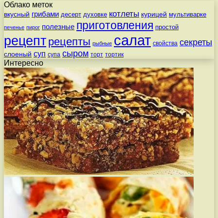
Облако меток
котлеты
вкусный
грибами
курицей
десерт
духовке
мультиварке
приготовления
полезные
простой
печенье
пирог
салат
рецепт
рецепты
секреты
свойства
рыбные
сыром
суп
слоеный
супа
торт
тортик
Интересно