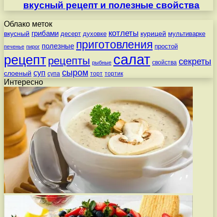
вкусный рецепт и полезные свойства
Облако меток
котлеты
вкусный
грибами
курицей
десерт
духовке
мультиварке
приготовления
полезные
простой
печенье
пирог
салат
рецепт
рецепты
секреты
свойства
рыбные
сыром
суп
слоеный
супа
торт
тортик
Интересно