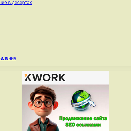
ние в десертах
овления