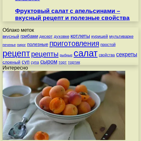
Фруктовый салат с апельсинами –
вкусный рецепт и полезные свойства
Облако меток
котлеты
вкусный
грибами
курицей
десерт
духовке
мультиварке
приготовления
полезные
простой
печенье
пирог
салат
рецепт
рецепты
секреты
свойства
рыбные
сыром
суп
слоеный
супа
торт
тортик
Интересно