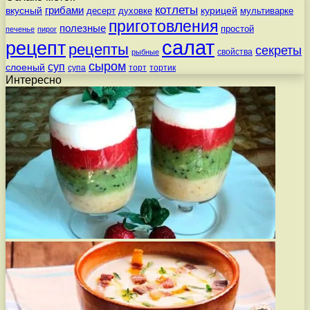
котлеты
вкусный
грибами
курицей
десерт
духовке
мультиварке
приготовления
полезные
простой
печенье
пирог
салат
рецепт
рецепты
секреты
свойства
рыбные
сыром
суп
слоеный
супа
торт
тортик
Интересно