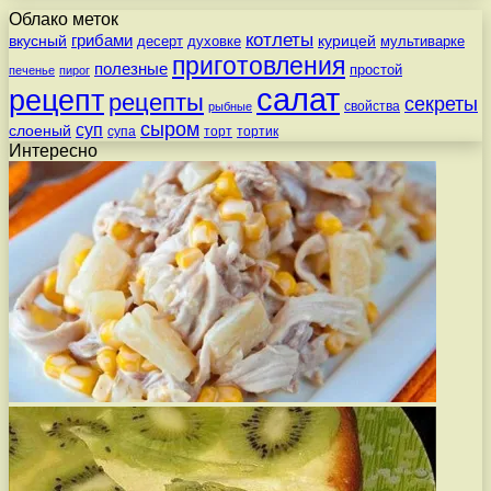
Облако меток
котлеты
вкусный
грибами
курицей
десерт
духовке
мультиварке
приготовления
полезные
простой
печенье
пирог
салат
рецепт
рецепты
секреты
свойства
рыбные
сыром
суп
слоеный
супа
торт
тортик
Интересно