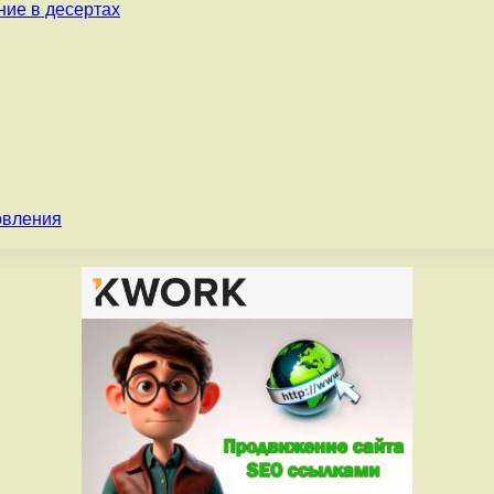
ние в десертах
овления