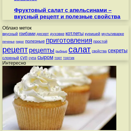
Фруктовый салат с апельсинами –
вкусный рецепт и полезные свойства
Облако меток
котлеты
вкусный
грибами
курицей
десерт
духовке
мультиварке
приготовления
полезные
простой
печенье
пирог
салат
рецепт
рецепты
секреты
свойства
рыбные
сыром
суп
слоеный
супа
торт
тортик
Интересно