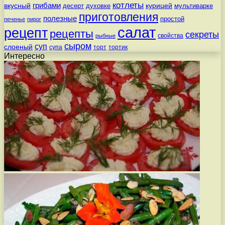
котлеты
вкусный
грибами
курицей
десерт
духовке
мультиварке
приготовления
полезные
простой
печенье
пирог
салат
рецепт
рецепты
секреты
свойства
рыбные
сыром
суп
слоеный
супа
торт
тортик
Интересно