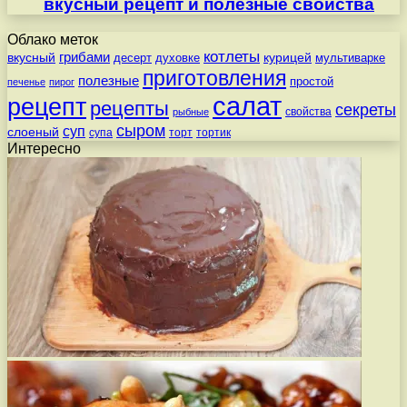
вкусный рецепт и полезные свойства
Облако меток
котлеты
вкусный
грибами
курицей
десерт
духовке
мультиварке
приготовления
полезные
простой
печенье
пирог
салат
рецепт
рецепты
секреты
свойства
рыбные
сыром
суп
слоеный
супа
торт
тортик
Интересно